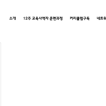
소개
12주 교육사역자 훈련과정
커리큘럼구독
네트워