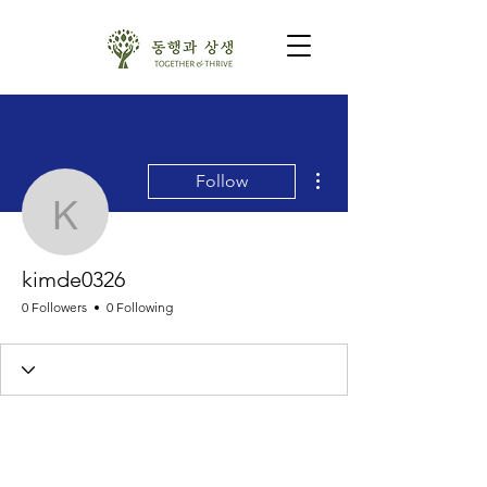
More actions
Follow
kimde0326
kimde0326
0 Followers
0 Following