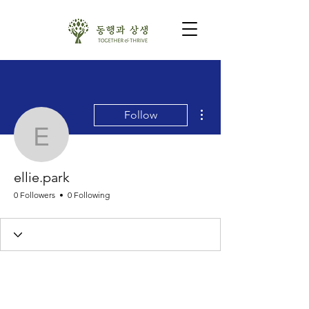
More actions
Follow
ellie.park
ellie.park
0 Followers
0 Following